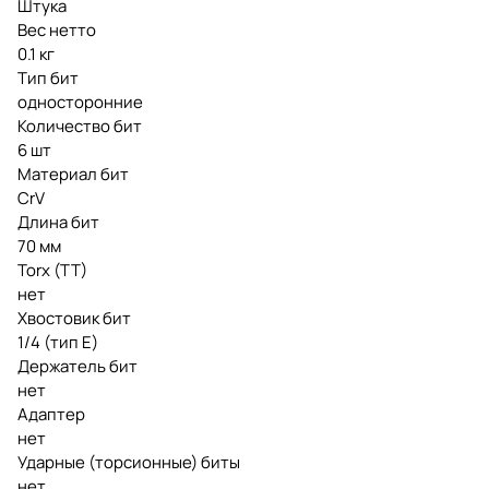
Штука
Вес нетто
0.1 кг
Тип бит
односторонние
Количество бит
6 шт
Материал бит
CrV
Длина бит
70 мм
Torx (TT)
нет
Хвостовик бит
1/4 (тип Е)
Держатель бит
нет
Адаптер
нет
Ударные (торсионные) биты
нет