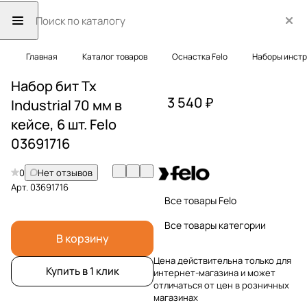
Главная
Каталог товаров
Оснастка Felo
Наборы инст
Набор бит Tx
3 540 ₽
Industrial 70 мм в
кейсе, 6 шт. Felo
03691716
0
Нет отзывов
Арт.
03691716
Все товары Felo
Все товары категории
В корзину
Цена действительна только для
Купить в 1 клик
интернет-магазина и может
отличаться от цен в розничных
магазинах