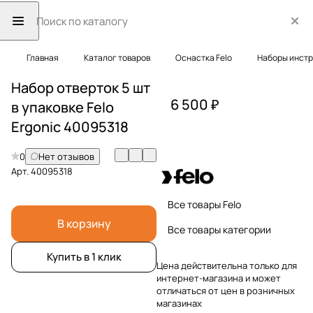
Главная
Каталог товаров
Оснастка Felo
Наборы инст
Набор отверток 5 шт
6 500 ₽
в упаковке Felo
Ergonic 40095318
0
Нет отзывов
Арт.
40095318
Все товары Felo
В корзину
Все товары категории
Купить в 1 клик
Цена действительна только для
интернет-магазина и может
отличаться от цен в розничных
магазинах