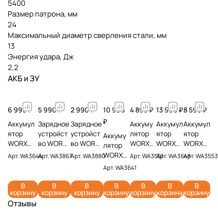
5400
Размер патрона, мм
24
Максимальный диаметр сверления стали, мм
13
Энергия удара, Дж
2,2
АКБ и ЗУ
6 990 ₽
5 990 ₽
2 990 ₽
10 990
4 890 ₽
13 990 ₽
8 590 ₽
₽
Аккумул
Зарядное
Зарядное
Аккуму
Аккумул
Аккумул
ятор
устройст
устройст
лятор
ятор
ятор
Аккуму
WORX
во WORX
во WORX
WORX
WORX
WORX
лятор
WA3644
WA3867
WA3880
WA3551
WA3648
WA3553
WORX
Арт.
WA3644
Арт.
WA3867
Арт.
WA3880
Арт.
WA3551
Арт.
WA3648
Арт.
WA3553
PRO 20V
20V 6А
20V 2А
20V 2Ач
20V 8Ач
20V 4Ач
WA3641
Арт.
WA3641
4Ач
20V 6Ач
В
В
В
В
В
В
В
корзину
корзину
корзину
корзину
корзину
корзину
корзину
Отзывы