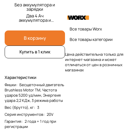
Без аккумулятора и
зарядки
Два 4 Ач
аккумулятора и
зарядка и кейс
Все товары Worx
В корзину
Все товары категории
Купить в 1 клик
Цена действительна только для
интернет-магазина и может
отличаться от цен в розничных
магазинах
Характеристики
Фишки
:
Бесщеточный двигатель
Brushless Motor TM, Частота
ударов 5200 уд/мин, Энергеия
удара 2,2 КДж, 3 режима работы
Вес (брутто), кг
:
3
Серия инструментов
:
20V
Гарантия
:
2 года + 1 год при
регистрации