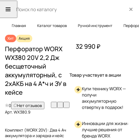
Главная
Каталог товаров
Ручной инструмент
Перфор
Хит
Акция
32 990 ₽
Перфоратор WORX
WX380 20V 2,2 Дж
бесщеточный
аккумуляторный, с
Товар участвует в акции
2хАКБ на 4 А*ч и ЗУ в
Купи технику WORX —
кейсе
получи
аккумуляторную
0
Нет отзывов
отвертку в подарок!
Арт.
WX380.9
Инновации для жизни:
лучшие решения от
Комплект (WORX 20V):
Два 4 Ач
аккумулятора и зарядка и кейс
бренда WORX