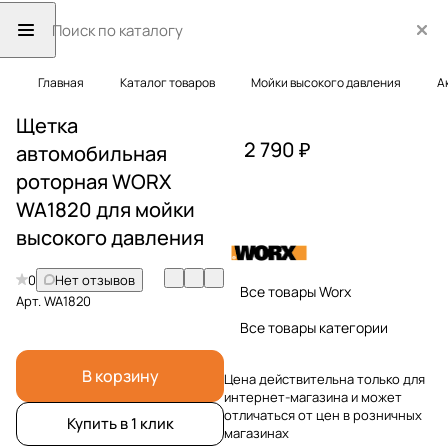
Главная
Каталог товаров
Мойки высокого давления
А
Щетка
2 790 ₽
автомобильная
роторная WORX
WA1820 для мойки
высокого давления
0
Нет отзывов
Все товары Worx
Арт.
WA1820
Все товары категории
В корзину
Цена действительна только для
интернет-магазина и может
отличаться от цен в розничных
Купить в 1 клик
магазинах