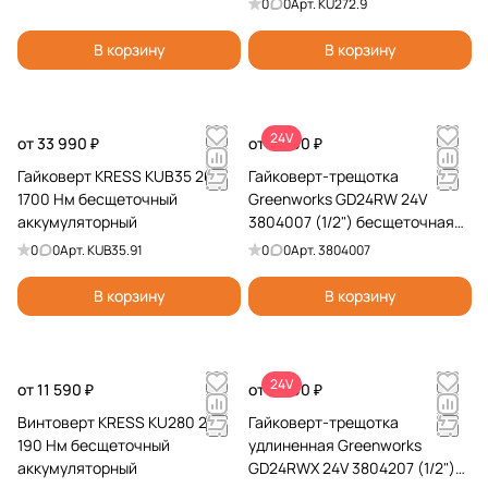
0
0
Арт.
KU272.9
В корзину
В корзину
24V
от 33 990 ₽
от 9 990 ₽
Гайковерт KRESS KUB35 20V
Гайковерт-трещотка
1700 Нм бесщеточный
Greenworks GD24RW 24V
аккумуляторный
3804007 (1/2") бесщеточная
аккумуляторная
0
0
Арт.
KUB35.91
0
0
Арт.
3804007
В корзину
В корзину
24V
от 11 590 ₽
от 9 990 ₽
Винтоверт KRESS KU280 20V
Гайковерт-трещотка
190 Нм бесщеточный
удлиненная Greenworks
аккумуляторный
GD24RWX 24V 3804207 (1/2")