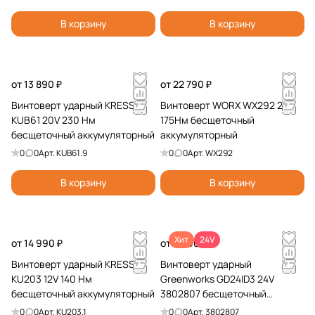
В корзину
В корзину
от 13 890 ₽
от 22 790 ₽
Винтоверт ударный KRESS
Винтоверт WORX WX292 20V
KUB61 20V 230 Нм
175Нм бесщеточный
бесщеточный аккумуляторный
аккумуляторный
0
0
Арт.
KUB61.9
0
0
Арт.
WX292
В корзину
В корзину
Хит
24V
от 14 990 ₽
от 8 990 ₽
Винтоверт ударный KRESS
Винтоверт ударный
KU203 12V 140 Нм
Greenworks GD24ID3 24V
бесщеточный аккумуляторный
3802807 бесщеточный
аккумуляторный
0
0
Арт.
KU203.1
0
0
Арт.
3802807