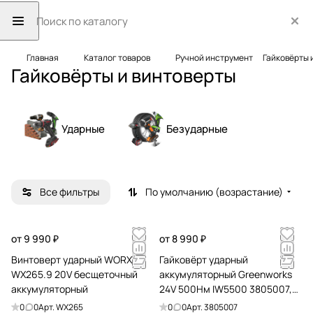
Главная
Каталог товаров
Ручной инструмент
Гайковёрты 
Гайковёрты и винтоверты
Ударные
Безударные
Все фильтры
По умолчанию (возрастание)
от 9 990 ₽
от 8 990 ₽
Винтоверт ударный WORX
Гайковёрт ударный
WX265.9 20V бесщеточный
аккумуляторный Greenworks
аккумуляторный
24V 500Нм IW5500 3805007,
бесщёточный
0
0
Арт.
WX265
0
0
Арт.
3805007