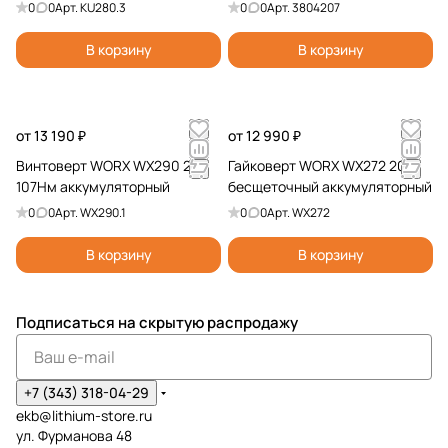
бесщеточная аккумуляторная
0
0
Арт.
KU280.3
0
0
Арт.
3804207
В корзину
В корзину
от 13 190 ₽
от 12 990 ₽
Винтоверт WORX WX290 20V
Гайковерт WORX WX272 20V
107Нм аккумуляторный
бесщеточный аккумуляторный
0
0
Арт.
WX290.1
0
0
Арт.
WX272
В корзину
В корзину
Подписаться
на скрытую распродажу
+7 (343) 318-04-29
ekb@lithium-store.ru
ул. Фурманова 48