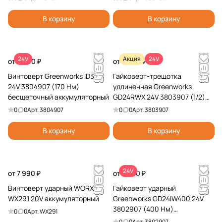
В корзину
В корзину
24V
Акция
24V
от 5 990 ₽
от 9 990 ₽
Винтоверт Greenworks ID3170
Гайковерт-трещотка
24V 3804907 (170 Нм)
удлиненная Greenworks
бесщеточный аккумуляторный
GD24RWX 24V 3803907 (1/2)
бесщеточная аккумуляторная
0
0
Арт.
3804907
0
0
Арт.
3803907
В корзину
В корзину
24V
от 7 990 ₽
от 7 990 ₽
Винтоверт ударный WORX
Гайковерт ударный
WX291 20V аккумуляторный
Greenworks GD24IW400 24V
3802907 (400 Нм)
0
0
Арт.
WX291
бесщеточный аккумуляторный
0
0
Арт.
3802907