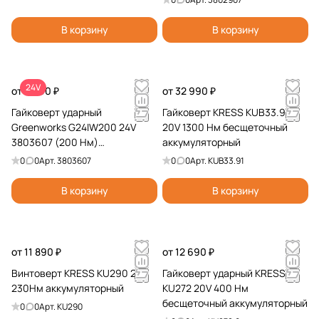
В корзину
В корзину
24V
от 5 990 ₽
от 32 990 ₽
Гайковерт ударный
Гайковерт KRESS KUB33.91
Greenworks G24IW200 24V
20V 1300 Нм бесщеточный
3803607 (200 Нм)
аккумуляторный
бесщеточный аккумуляторный
0
0
Арт.
3803607
0
0
Арт.
KUB33.91
В корзину
В корзину
от 11 890 ₽
от 12 690 ₽
Винтоверт KRESS KU290 20V
Гайковерт ударный KRESS
230Нм аккумуляторный
KU272 20V 400 Нм
бесщеточный аккумуляторный
0
0
Арт.
KU290