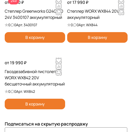
24V
от 7 490 ₽
от 17 990 ₽
Степлер Greenworks G24CS10
Степлер WORX WX844 20V
24V 3400107 аккумуляторный
аккумуляторный
0
0
Арт.
3400107
0
0
Арт.
WX844
В корзину
В корзину
от 19 990 ₽
Гвоздезабивной пистолет
WORX WX842 20V
бесщеточный аккумуляторный
0
0
Арт.
WX842
В корзину
Подписаться
на скрытую распродажу