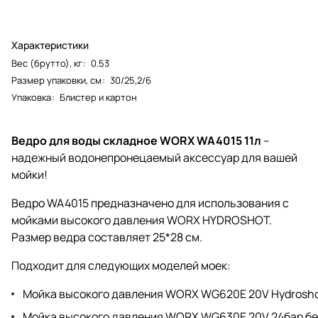
Характеристики
Вес (брутто), кг
:
0.53
Размер упаковки, см
:
30/25,2/6
Упаковка
:
Блистер и картон
Ведро для воды складное WORX WA4015 11л
–
надежный водонепронецаемый аксессуар для вашей
мойки!
Ведро WA4015 предназначено для использования с
мойками высокого давления WORX HYDROSHOT.
Размер ведра составляет 25*28 см.
Подходит для следующих моделей моек:
Мойка высокого давления WORX WG620E 20V Hydrosho
Мойка высокого давления WORX WG630E 20V 24бар б