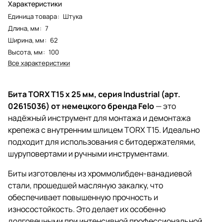
Характеристики
Единица товара
:
Штука
Длина, мм
:
7
Ширина, мм
:
62
Высота, мм
:
100
Все характеристики
Бита TORX T15 x 25 мм, серия Industrial (арт.
02615036) от немецкого бренда Felo
— это
надёжный инструмент для монтажа и демонтажа
крепежа с внутренним шлицем TORX T15. Идеально
подходит для использования с битодержателями,
шуруповертами и ручными инструментами.
Биты изготовлены из хроммолибден-ванадиевой
стали, прошедшей масляную закалку, что
обеспечивает повышенную прочность и
износостойкость. Это делает их особенно
долговечными при интенсивной профессиональной