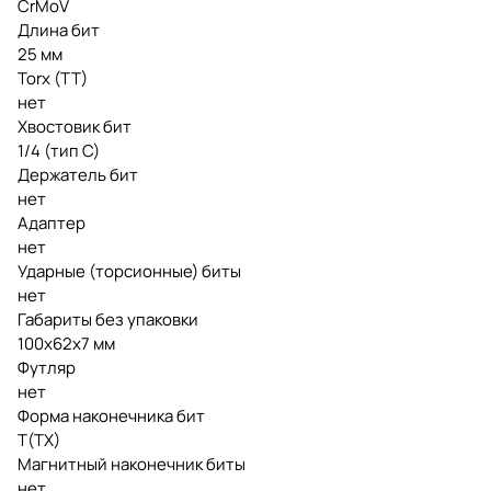
CrMoV
Длина бит
25 мм
Torx (TT)
нет
Хвостовик бит
1/4 (тип С)
Держатель бит
нет
Адаптер
нет
Ударные (торсионные) биты
нет
Габариты без упаковки
100х62х7 мм
Футляр
нет
Форма наконечника бит
T(TX)
Магнитный наконечник биты
нет