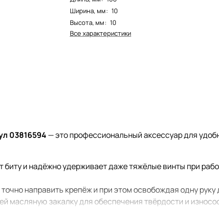
Ширина, мм
:
10
Высота, мм
:
10
Все характеристики
кул 03816594
— это профессиональный аксессуар для удобн
биту и надёжно удерживает даже тяжёлые винты при работ
 точно направить крепёж и при этом освобождая одну руку 
й масляную закалку для обеспечения твёрдости и износо