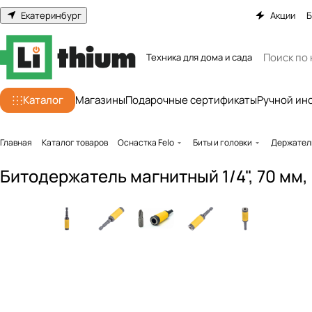
Екатеринбург
Акции
Б
Техника для дома и сада
Каталог
Магазины
Подарочные сертификаты
Ручной ин
Главная
Каталог товаров
Оснастка Felo
Биты и головки
Держател
Битодержатель магнитный 1/4", 70 мм,