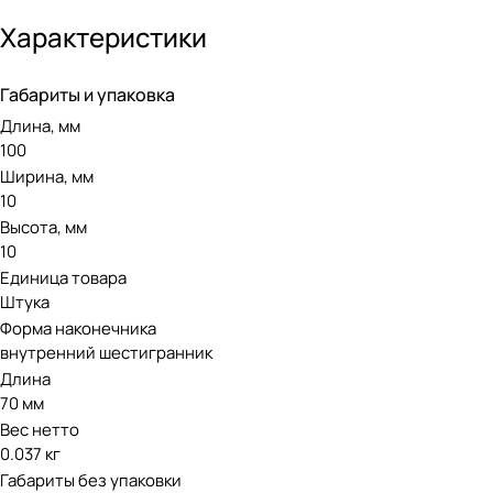
Характеристики
Основные преимущества:
Габариты и упаковка
Надёжная фиксация биты благодаря подпружиненному м
Длина, мм
Подвижная втулка — фиксация без необходимости прид
100
Освобождает руку — удобно при сборке и монтаже
Ширина, мм
10
CrMoV-сталь с масляной закалкой — повышенная износо
Высота, мм
Совместимость с битами 25 мм и инструментами 1/4"
10
Единица товара
Штука
Форма наконечника
внутренний шестигранник
Длина
70 мм
Вес нетто
0.037 кг
Габариты без упаковки