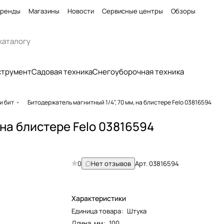
ренды
Магазины
Новости
Сервисные центры
Обзоры
струмент
Садовая техника
Снегоуборочная техника
и бит
Битодержатель магнитный 1/4", 70 мм, на блистере Felo 03816594
 на блистере Felo 03816594
0
Нет отзывов
Арт.
03816594
Характеристики
Единица товара
:
Штука
Длина, мм
:
100