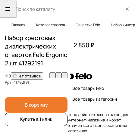
Главная
Каталог товаров
Оснастка Felo
Наборы инст
Набор крестовых
2 850 ₽
диэлектрических
отверток Felo Ergonic
2 шт 41792191
0
Нет отзывов
Арт.
41792191
Все товары Felo
Все товары категории
В корзину
Цена действительна только для
Купить в 1 клик
интернет-магазина и может
отличаться от цен в розничных
магазинах