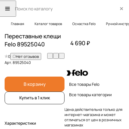
Главная
Каталог товаров
Оснастка Felo
Ручной инстр
Переставные клещи
4 690 ₽
Felo 89525040
0
Нет отзывов
Арт.
89525040
В корзину
Все товары Felo
Все товары категории
Купить в 1 клик
Цена действительна только для
интернет-магазина и может
отличаться от цен в розничных
Характеристики
магазинах