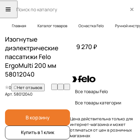
Главная
Каталог товаров
Оснастка Felo
Ручной инстр
Изогнутые
9 270 ₽
диэлектрические
пассатижи Felo
ErgoMulti 200 мм
58012040
0
Нет отзывов
Все товары Felo
Арт.
58012040
Все товары категории
В корзину
Цена действительна только для
интернет-магазина и может
отличаться от цен в розничных
Купить в 1 клик
магазинах