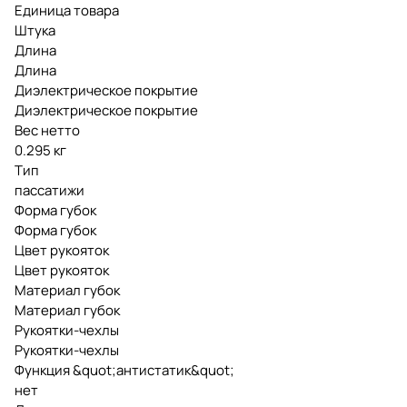
Единица товара
Штука
Длина
Длина
Диэлектрическое покрытие
Диэлектрическое покрытие
Вес нетто
0.295 кг
Тип
пассатижи
Форма губок
Форма губок
Цвет рукояток
Цвет рукояток
Материал губок
Материал губок
Рукоятки-чехлы
Рукоятки-чехлы
Функция &quot;антистатик&quot;
нет