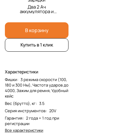
Два 2 Ач
аккумулятора и
зарядка и кейс
В корзину
Купить в 1 клик
Характеристики
Фишки
:
3 режима скорости (100,
180 и 300 Нм), Частота ударов до
4000, Зажим для ремня, Удобный
кейс
Вес (брутто), кг
:
3.5
Серия инструментов
:
20V
Гарантия
:
2 года + 1 год при
регистрации
Все характеристики