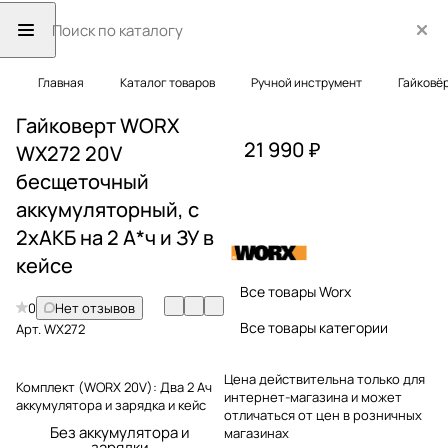
Главная
Каталог товаров
Ручной инструмент
Гайковё
Гайковерт WORX
21 990 ₽
WX272 20V
бесщеточный
аккумуляторный, с
2хАКБ на 2 А*ч и ЗУ в
кейсе
Все товары Worx
0
Нет отзывов
Все товары категории
Арт.
WX272
Цена действительна только для
Комплект (WORX 20V):
Два 2 Ач
интернет-магазина и может
аккумулятора и зарядка и кейс
отличаться от цен в розничных
Без аккумулятора и
магазинах
зарядки