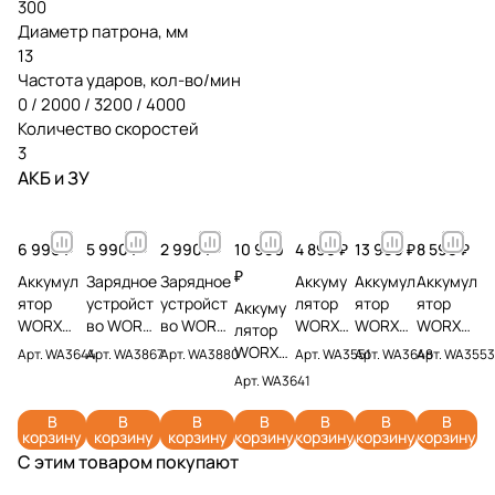
300
Диаметр патрона, мм
13
Частота ударов, кол-во/мин
0 / 2000 / 3200 / 4000
Количество скоростей
3
АКБ и ЗУ
6 990 ₽
5 990 ₽
2 990 ₽
10 990
4 890 ₽
13 990 ₽
8 590 ₽
₽
Аккумул
Зарядное
Зарядное
Аккуму
Аккумул
Аккумул
ятор
устройст
устройст
лятор
ятор
ятор
Аккуму
WORX
во WORX
во WORX
WORX
WORX
WORX
лятор
WA3644
WA3867
WA3880
WA3551
WA3648
WA3553
WORX
Арт.
WA3644
Арт.
WA3867
Арт.
WA3880
Арт.
WA3551
Арт.
WA3648
Арт.
WA3553
PRO 20V
20V 6А
20V 2А
20V 2Ач
20V 8Ач
20V 4Ач
WA3641
Арт.
WA3641
4Ач
20V 6Ач
В
В
В
В
В
В
В
корзину
корзину
корзину
корзину
корзину
корзину
корзину
С этим товаром покупают