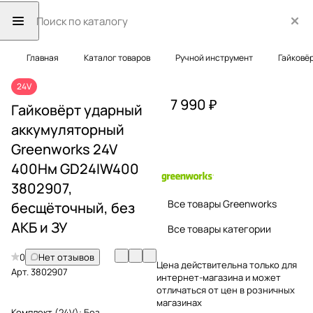
Главная
Каталог товаров
Ручной инструмент
Гайковё
24V
7 990 ₽
Гайковёрт ударный
аккумуляторный
Greenworks 24V
400Нм GD24IW400
3802907,
Все товары Greenworks
бесщёточный, без
АКБ и ЗУ
Все товары категории
0
Нет отзывов
Цена действительна только для
Арт.
3802907
интернет-магазина и может
отличаться от цен в розничных
магазинах
Комплект (24V):
Без