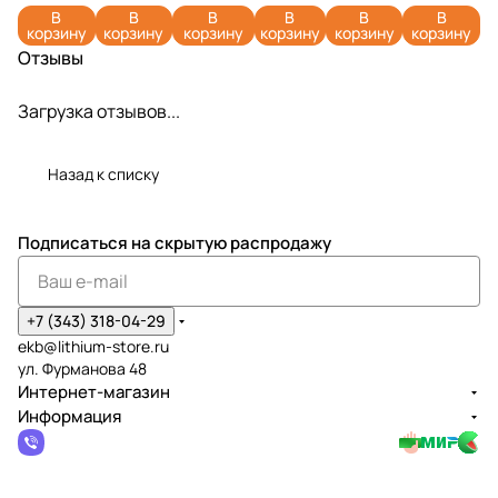
(4 Ач)
2946207
(4 А)
2957707
24V
G24HP8
В
В
В
В
В
В
корзину
корзину
корзину
корзину
корзину
корзину
(2 Ач)
2957807
24V (8 Ач)
Отзывы
(5 Ач)
2957907
Загрузка отзывов...
Назад к списку
Подписаться
на скрытую распродажу
+7 (343) 318-04-29
ekb@lithium-store.ru
ул. Фурманова 48
Интернет-магазин
Информация