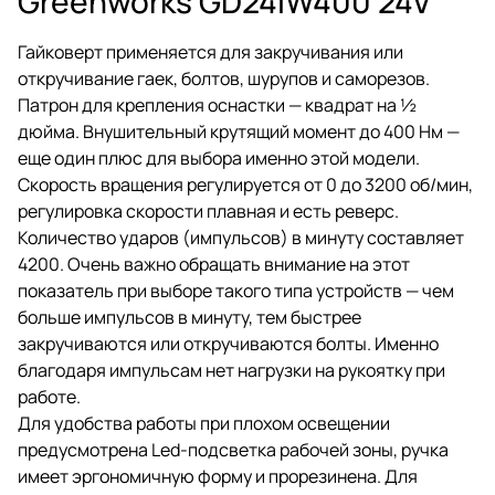
Greenworks GD24IW400 24V
Гайковерт применяется для закручивания или
откручивание гаек, болтов, шурупов и саморезов.
Патрон для крепления оснастки — квадрат на ½
дюйма. Внушительный крутящий момент до 400 Нм —
еще один плюс для выбора именно этой модели.
Скорость вращения регулируется от 0 до 3200 об/мин,
регулировка скорости плавная и есть реверс.
Количество ударов (импульсов) в минуту составляет
4200. Очень важно обращать внимание на этот
показатель при выборе такого типа устройств — чем
больше импульсов в минуту, тем быстрее
закручиваются или откручиваются болты. Именно
благодаря импульсам нет нагрузки на рукоятку при
работе.
Для удобства работы при плохом освещении
предусмотрена Led-подсветка рабочей зоны, ручка
имеет эргономичную форму и прорезинена. Для