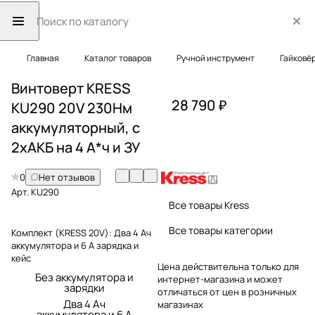
Главная
Каталог товаров
Ручной инструмент
Гайковё
Винтоверт KRESS
28 790 ₽
KU290 20V 230Нм
аккумуляторный, с
2хАКБ на 4 А*ч и ЗУ
0
Нет отзывов
Арт.
KU290
Все товары Kress
Все товары категории
Комплект (KRESS 20V):
Два 4 Ач
аккумулятора и 6 А зарядка и
кейс
Цена действительна только для
Без аккумулятора и
интернет-магазина и может
зарядки
отличаться от цен в розничных
Два 4 Ач
магазинах
аккумулятора и 6 А