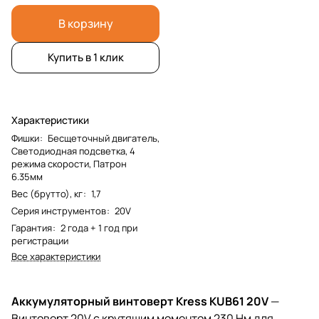
В корзину
Купить в 1 клик
Характеристики
Фишки
:
Бесщеточный двигатель,
Светодиодная подсветка, 4
режима скорости, Патрон
6.35мм
Вес (брутто), кг
:
1,7
Серия инструментов
:
20V
Гарантия
:
2 года + 1 год при
регистрации
Все характеристики
Аккумуляторный винтоверт Kress KUB61 20V
—
Винтоверт 20V с крутящим моментом 230 Нм для