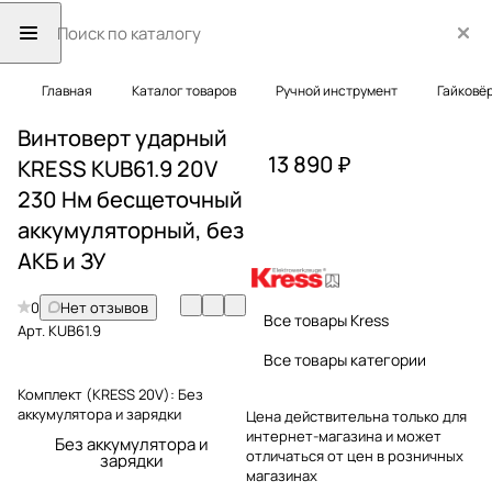
Главная
Каталог товаров
Ручной инструмент
Гайковё
Винтоверт ударный
13 890 ₽
KRESS KUB61.9 20V
230 Нм бесщеточный
аккумуляторный, без
АКБ и ЗУ
0
Нет отзывов
Все товары Kress
Арт.
KUB61.9
Все товары категории
Комплект (KRESS 20V):
Без
аккумулятора и зарядки
Цена действительна только для
интернет-магазина и может
Без аккумулятора и
отличаться от цен в розничных
зарядки
магазинах