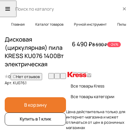
Главная
Каталог товаров
Ручной инструмент
Пилы
Дисковая
6 490 ₽
8 590 ₽
-24%
(циркулярная) пила
KRESS KU076 1400Вт
электрическая
0
Нет отзывов
Арт.
KU076.1
Все товары Kress
Все товары категории
В корзину
Цена действительна только для
интернет-магазина и может
Купить в 1 клик
отличаться от цен в розничных
магазинах