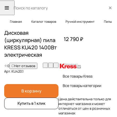
Главная
Каталог товаров
Ручной инструмент
Пилы
Дисковая
12 790 ₽
(циркулярная) пила
KRESS KU420 1400Вт
электрическая
0
Нет отзывов
Арт.
KU420.1
Все товары Kress
Все товары категории
В корзину
Цена действительна только для
Купить в 1 клик
интернет-магазина и может
отличаться от цен в розничных
магазинах