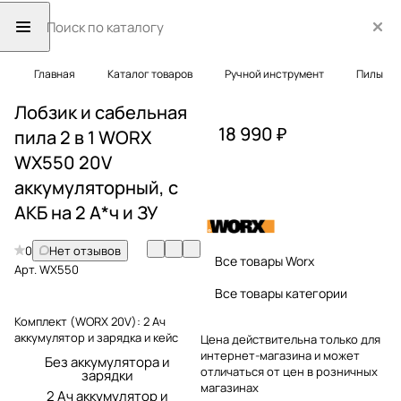
Главная
Каталог товаров
Ручной инструмент
Пилы
Лобзик и сабельная
18 990 ₽
пила 2 в 1 WORX
WX550 20V
аккумуляторный, с
АКБ на 2 А*ч и ЗУ
0
Нет отзывов
Все товары Worx
Арт.
WX550
Все товары категории
Комплект (WORX 20V):
2 Ач
аккумулятор и зарядка и кейс
Цена действительна только для
интернет-магазина и может
Без аккумулятора и
отличаться от цен в розничных
зарядки
магазинах
2 Ач аккумулятор и