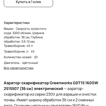
Купить в 1 клик
Характеристики
Фишки
:
Скорость холостого
хода: 3200 об/мин, Ширина
обработки: 36 см, Глубина
обработки: 3,6-12 мм,
Травосборник: 45 л
Травосборник, л
:
45
Количество ножей
:
20
Двигатель
:
Щёточный
Все характеристики
Аэратор-скарификатор Greenworks GDT15 1600W
2515507 (36 см) электрический
— аэратор-
скарификатор из серии 230V для аэрации и очистки
почвы. Имеет ширину обработки 36 см и 2 сменных
вала. Оснащен щеточным двигателем 1600 Вт и