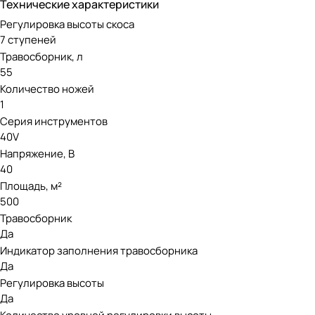
Технические характеристики
Благодаря новейшим технологиям, аккумуляторы WORX Pow
Регулировка высоты скоса
тепловую компенсацию: в зависимости от температуры ок
7 ступеней
Чем отличаются батареи WORX Powershare PRO от станда
Травосборник, л
55
Интеллектуальное управление;
Количество ножей
Инновационная технология охлаждения ячеек;
1
Система BMS для большей мощности и производительно
Серия инструментов
40V
Защита от разряда и перезаряда;
Напряжение, В
Защита от перегрева и ударов.
40
Площадь, м²
500
Травосборник
Да
Индикатор заполнения травосборника
Да
Регулировка высоты
Да