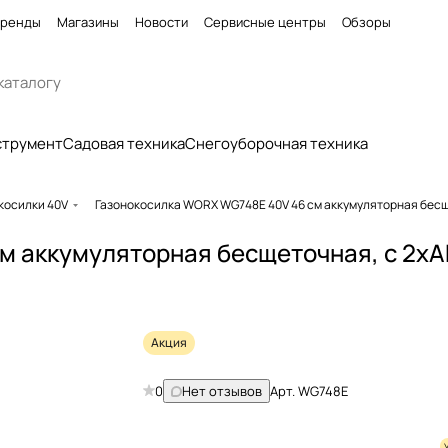
ренды
Магазины
Новости
Сервисные центры
Обзоры
струмент
Садовая техника
Снегоуборочная техника
косилки 40V
Газонокосилка WORX WG748E 40V 46 см аккумуляторная бес
м аккумуляторная бесщеточная, c 2х
Акция
0
Нет отзывов
Арт.
WG748E