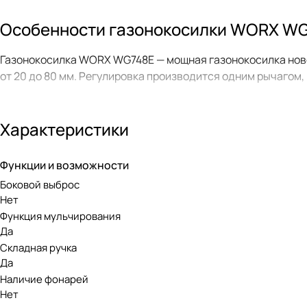
Особенности газонокосилки WORX WG
Газонокосилка WORX WG748E — мощная газонокосилка новог
от 20 до 80 мм. Регулировка производится одним рычагом
Газонокосилка WORX NITRO WG748E 40V работает от двух 
автономную работу, а также имеет бесщеточный двигател
Характеристики
травосборника и уровня заряда аккумулятора, что позволя
Функции и возможности
Универсальные аккумуляторы PowerSh
Боковой выброс
Нет
Газонокосилка WORX WG748E 40V работает от универсальны
Функция мульчирования
Эти батареи совместимы со всей аккумуляторной техникой
Да
Складная ручка
Для питания техники 20V нужна 1 батарея PowerShare 20
Да
Для 40V — 2 батареи PowerShare 20V.
Наличие фонарей
Нет
Для 80V — 4 батареи PowerShare 20V.