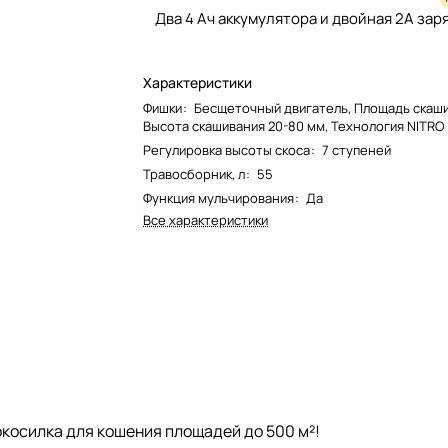
Два 4 Ач аккумулятора и двойная 2А зар
Характеристики
Фишки
:
Бесщеточный двигатель, Площадь скаши
Высота скашивания 20-80 мм, Технология NITRO
Регулировка высоты скоса
:
7 ступеней
Травосборник, л
:
55
Функция мульчирования
:
Да
Все характеристики
косилка для кошения площадей до 500 м²!