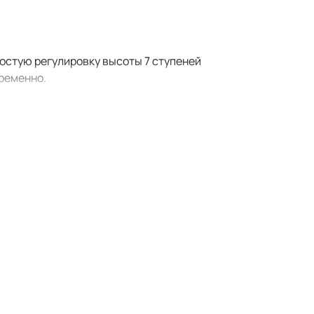
остую регулировку высоты 7 ступеней
временно.
 обеспечивает более длительную
8E имеет индикаторы заполнения
 составляет 55 л.
ro ёмкостью 2 Ач, 4 Ач, 5 Ач и 6 Ач.
, 40V и 80V.