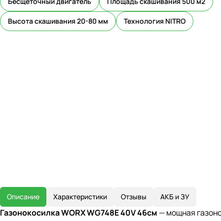
Бесщеточный двигатель
Площадь скашивания 500 м2
Высота скашивания 20-80 мм
Технология NITRO
Описание
Характеристики
Отзывы
АКБ и ЗУ
Газонокосилка WORX WG748E 40V 46см
— мощная газоно