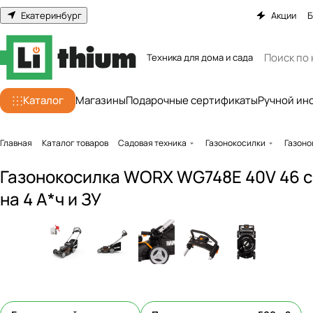
Екатеринбург
Акции
Б
Техника для дома и сада
Каталог
Магазины
Подарочные сертификаты
Ручной ин
Главная
Каталог товаров
Садовая техника
Газонокосилки
Газоно
Газонокосилка WORX WG748E 40V 46 с
на 4 А*ч и ЗУ