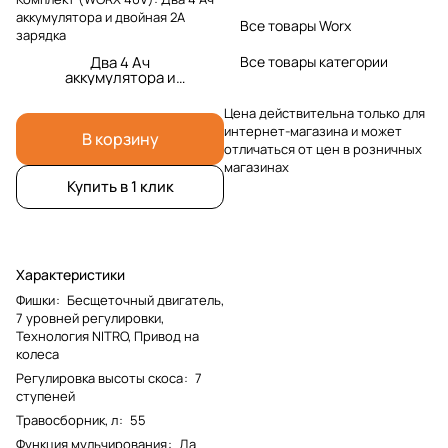
аккумулятора и двойная 2А
Все товары Worx
зарядка
Два 4 Ач
Все товары категории
аккумулятора и
двойная 2А зарядка
Цена действительна только для
интернет-магазина и может
В корзину
отличаться от цен в розничных
магазинах
Купить в 1 клик
Характеристики
Фишки
:
Бесщеточный двигатель,
7 уровней регулировки,
Технология NITRO, Привод на
колеса
Регулировка высоты скоса
:
7
ступеней
Травосборник, л
:
55
Функция мульчирования
:
Да