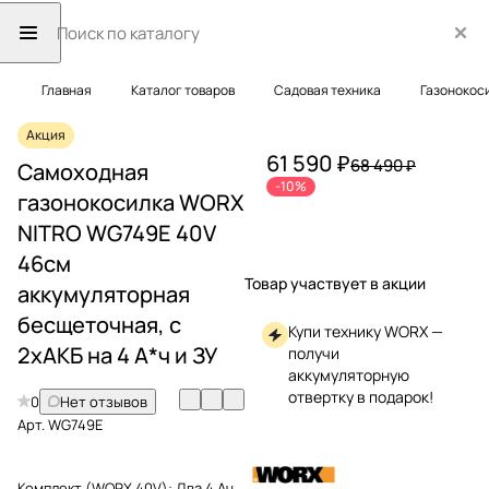
Главная
Каталог товаров
Садовая техника
Газонокос
Акция
61 590 ₽
68 490 ₽
Самоходная
-10%
газонокосилка WORX
NITRO WG749E 40V
46см
Товар участвует в акции
аккумуляторная
бесщеточная, c
Купи технику WORX —
2хАКБ на 4 А*ч и ЗУ
получи
аккумуляторную
отвертку в подарок!
0
Нет отзывов
Арт.
WG749E
Комплект (WORX 40V):
Два 4 Ач