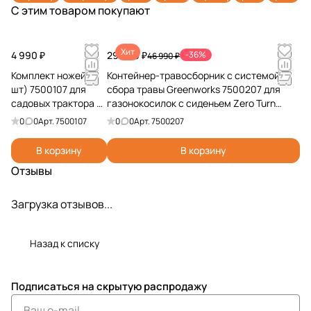
С этим товаром покупают
(4 А)
2939007
82V (8 А)
Ач)
Ач)
Ач)
2955407
Хит
4 990 ₽
29 990 ₽
-36%
46 990 ₽
Комплект ножей (2
Контейнер-травосборник с системой
шт) 7500107 для
сбора травы Greenworks 7500207 для
садовых трактора и
газонокосилок с сиденьем Zero Turn
райдера Greenworks
CrossoverT CRZ428 и CrossoverT CRT428
0
0
Арт.
7500107
0
0
Арт.
7500207
В корзину
В корзину
Отзывы
Загрузка отзывов...
Назад к списку
Подписаться
на скрытую распродажу