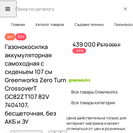
Главная
Каталог товаров
Садовая техника
Газонокос
Хит
82V
439 000 ₽
570 000 ₽
Газонокосилка
-23%
аккумуляторная
самоходная с
сиденьем 107 см
Greenworks Zero Turn
CrossoverT
Все товары Greenworks
GC82ZT107 82V
Все товары категории
7404107,
бесщеточная, без
Цена действительна только для
АКБ и ЗУ
интернет-магазина и может
отличаться от цен в розничных