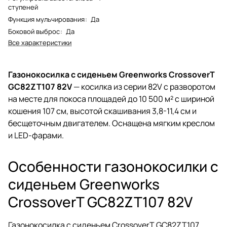
ступеней
Функция мульчирования
:
Да
Боковой выброс
:
Да
Все характеристики
Газонокосилка с сиденьем Greenworks CrossoverT
GC82ZT107 82V
— косилка из серии 82V c разворотом
на месте для покоса площадей до 10 500 м² с шириной
кошения 107 см, высотой скашивания 3,8-11,4 см и
бесщеточным двигателем. Оснащена мягким креслом
и LED-фарами.
Особенности газонокосилки с
сиденьем Greenworks
CrossoverT GC82ZT107 82V
Газонокосилка с сиденьем CrossoverT GC82ZT107