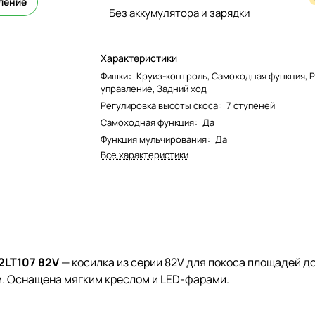
ление
Без аккумулятора и зарядки
Характеристики
Фишки
:
Круиз-контроль, Самоходная функция, 
управление, Задний ход
Регулировка высоты скоса
:
7 ступеней
Самоходная функция
:
Да
Функция мульчирования
:
Да
Все характеристики
2LT107 82V
— косилка из серии 82V для покоса площадей до
м. Оснащена мягким креслом и LED-фарами.