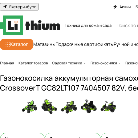
Екатеринбург
Акции
Б
Техника для дома и сада
Каталог
Магазины
Подарочные сертификаты
Ручной ин
Главная
Каталог товаров
Садовая техника
Газонокосилки
Газоно
Газонокосилка аккумуляторная самохо
CrossoverT GC82LT107 7404507 82V, бе