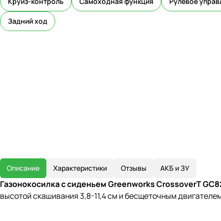
Круиз-контроль
Самоходная функция
Рулевое управ
Задний ход
Описание
Характеристики
Отзывы
АКБ и ЗУ
Газонокосилка с сиденьем Greenworks CrossoverT GC8
высотой скашивания 3,8-11,4 см и бесщеточным двигателе