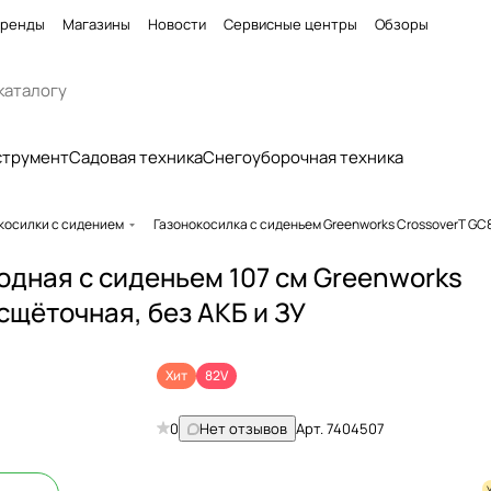
ренды
Магазины
Новости
Сервисные центры
Обзоры
струмент
Садовая техника
Снегоуборочная техника
косилки с сидением
Газонокосилка с сиденьем Greenworks CrossoverT GC
дная с сиденьем 107 см Greenworks
сщёточная, без АКБ и ЗУ
Хит
82V
0
Нет отзывов
Арт.
7404507