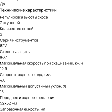
Газонокосилка оснащена передовым бесщеточным двигател
Да
нуждается в сложном обслуживании, при этом экологичен 
Технические характеристики
Регулировка высоты скоса
Аккумуляторная линейка Greenwo
7 ступеней
Количество ножей
Модель работает от аккумуляторов 82V, совместимых с др
2
отлично подойдет как для коммерческого использования, та
Серия инструментов
82V
Степень защиты
IPX4
Максимальная скорость при скашивании, км/ч
12,9
Скорость заднего хода, км/ч
4,8
Максимальный допустимый уклон, %
15
Переднее и заднее крепления
52х52 мм
Заправочная емкость, мл