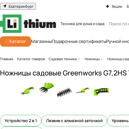
Екатеринбург
Акции
Б
Техника для дома и сада
Каталог
Магазины
Подарочные сертификаты
Ручной ин
Главная
Каталог товаров
Садовая техника
Ножницы
Ножницы садо
Ножницы садовые Greenworks G7,2HS 
Устройство 2 в 1
Лезвие с алмазной заточкой
Уровень