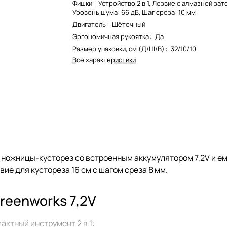
Фишки
:
Устройство 2 в 1, Лезвие с алмазной зат
Уровень шума: 66 дБ, Шаг среза: 10 мм
Двигатель
:
Щёточный
Эргономичная рукоятка
:
Да
Размер упаковки, см (Д/Ш/В)
:
32/10/10
Все характеристики
 ножницы-кусторез со встроенным аккумулятором 7,2V и емк
вие для кустореза 16 см с шагом среза 8 мм.
reenworks 7,2V
ктный инструмент 2 в 1: