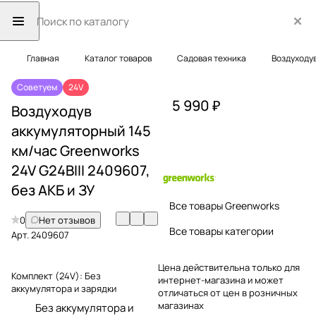
Главная
Каталог товаров
Садовая техника
Воздуходу
Советуем
24V
5 990 ₽
Воздуходув
аккумуляторный 145
км/час Greenworks
24V G24BIII 2409607,
без АКБ и ЗУ
Все товары Greenworks
0
Нет отзывов
Все товары категории
Арт.
2409607
Цена действительна только для
Комплект (24V):
Без
интернет-магазина и может
аккумулятора и зарядки
отличаться от цен в розничных
магазинах
Без аккумулятора и