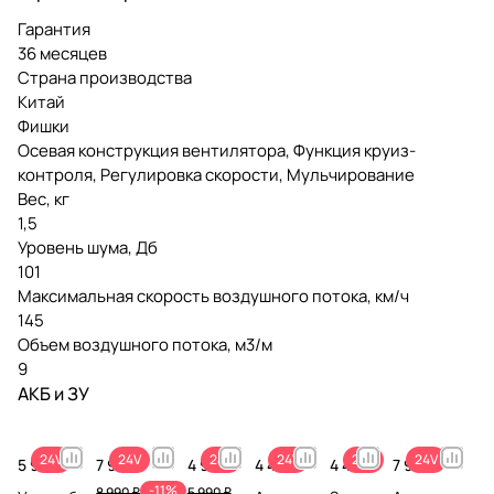
Гарантия
36 месяцев
Страна производства
Китай
Фишки
Осевая конструкция вентилятора, Функция круиз-
контроля, Регулировка скорости, Мульчирование
Вес, кг
1,5
Уровень шума, Дб
101
Максимальная скорость воздушного потока, км/ч
145
Объем воздушного потока, м3/м
9
АКБ и ЗУ
24V
24V
24V
24V
24V
24V
5 990 ₽
7 990 ₽
4 990 ₽
4 490 ₽
4 490 ₽
7 990 ₽
-11%
8 990 ₽
5 990 ₽