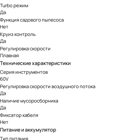
Turbo режим
рука не соскальзывала во время работы.
Да
Функция садового пылесоса
Бесщеточный двигатель DigiPro
Нет
Круиз контроль
Инструмент оснащен передовым бесщеточным двигателем. 
Да
нуждается в сложном обслуживании, при этом экологичен 
Регулировка скорости
Плавная
Технические характеристики
Аккумуляторная линейка Greenwo
Серия инструментов
60V
Модель работает от аккумуляторов 60V, совместимых с др
Регулировка скорости воздушного потока
инструментов 60V отличается высокой мощностью и подойд
Да
Наличие мусоросборника
Да
Фиксатор кабеля
Нет
Питание и аккумулятор
Тип питания