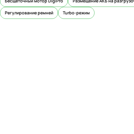
Бесщёточный мотор DigiPro
Размещение АКБ на разгруз
Регулирование ремней
Turbo-режим