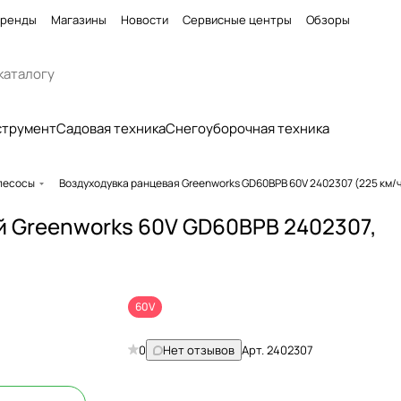
ренды
Магазины
Новости
Сервисные центры
Обзоры
струмент
Садовая техника
Снегоуборочная техника
ылесосы
Воздуходувка ранцевая Greenworks GD60BPB 60V 2402307 (225 км
 Greenworks 60V GD60BPB 2402307,
60V
0
Нет отзывов
Арт.
2402307