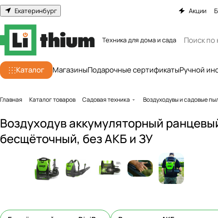
Екатеринбург
Акции
Б
Техника для дома и сада
Каталог
Магазины
Подарочные сертификаты
Ручной ин
Главная
Каталог товаров
Садовая техника
Воздуходувы и садовые п
Воздуходув аккумуляторный ранцевый
бесщёточный, без АКБ и ЗУ