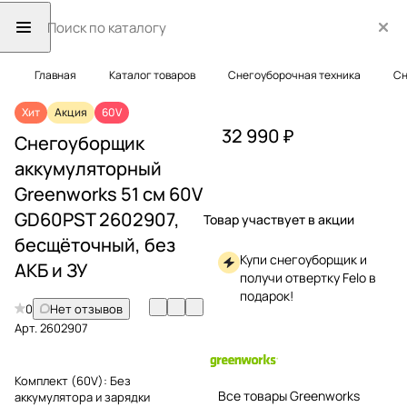
Главная
Каталог товаров
Снегоуборочная техника
Сн
Хит
Акция
60V
32 990 ₽
Снегоуборщик
аккумуляторный
Greenworks 51 см 60V
GD60PST 2602907,
Товар участвует в акции
бесщёточный, без
Купи снегоуборщик и
АКБ и ЗУ
получи отвертку Felo в
подарок!
0
Нет отзывов
Арт.
2602907
Комплект (60V):
Без
Все товары Greenworks
аккумулятора и зарядки