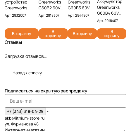
Аккумулятор
устройство
Greenworks
Greenworks
Greenworks
Greenworks
G60B2 60V
G60B5 60V
G60B4 60V
G60UC 60V
2918307 (2 Ач)
2944907 (5
Арт.
2932007
Арт.
2918307
Арт.
2944907
2918407 (4 Ач)
2932007 (2 А)
Ач)
Арт.
2918407
В
В
В корзину
В корзину
корзину
корзину
Отзывы
Загрузка отзывов...
Назад к списку
Подписаться
на скрытую распродажу
+7 (343) 318-04-29
ekb@lithium-store.ru
ул. Фурманова 48
Интернет-магазин