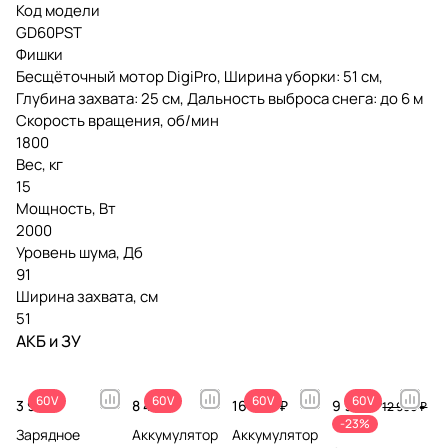
Код модели
GD60PST
Фишки
Бесщёточный мотор DigiPro, Ширина уборки: 51 см,
Глубина захвата: 25 см, Дальность выброса снега: до 6 м
Скорость вращения, об/мин
1800
Вес, кг
15
Мощность, Вт
2000
Уровень шума, Дб
91
Ширина захвата, см
51
АКБ и ЗУ
60V
60V
60V
60V
3 990 ₽
8 490 ₽
16 990 ₽
9 990 ₽
12 990 ₽
-23%
Зарядное
Аккумулятор
Аккумулятор