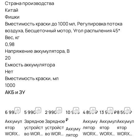
Страна производства
Китай
Фишки
Вместимость краски до 1000 мл, Регулировка потока
воздуха, Бесщеточный мотор, Угол распыления 45*
Вес, кг
0,98
Напряжение аккумулятора, В
20
Емкость аккумулятора
Нет
Вместимость краски, мл
1000
АКБ и ЗУ
6 990 ₽
5 990 ₽
2 990 ₽
10 990
4 890 ₽
13 990 ₽
8 590 ₽
₽
Аккумул
Зарядное
Зарядное
Аккуму
Аккумул
Аккумул
ятор
устройст
устройст
лятор
ятор
ятор
Аккуму
WORX
во WORX
во WORX
WORX
WORX
WORX
лятор