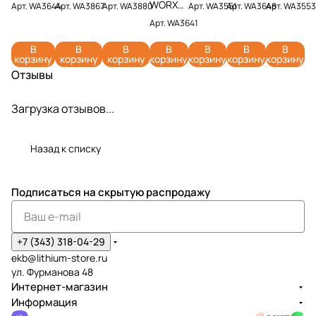
WA3644
WA3867
WA3880
WA3551
WA3648
WA3553
WORX
Арт.
WA3644
Арт.
WA3867
Арт.
WA3880
Арт.
WA3551
Арт.
WA3648
Арт.
WA3553
PRO 20V
20V 6А
20V 2А
20V 2Ач
20V 8Ач
20V 4Ач
WA3641
Арт.
WA3641
4Ач
20V 6Ач
В
В
В
В
В
В
В
корзину
корзину
корзину
корзину
корзину
корзину
корзину
Отзывы
Загрузка отзывов...
Назад к списку
Подписаться
на скрытую распродажу
+7 (343) 318-04-29
ekb@lithium-store.ru
ул. Фурманова 48
Интернет-магазин
Информация