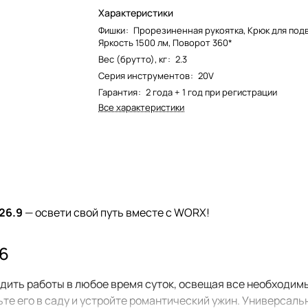
Характеристики
Фишки
:
Прорезиненная рукоятка, Крюк для под
Яркость 1500 лм, Поворот 360*
Вес (брутто), кг
:
2.3
Серия инструментов
:
20V
Гарантия
:
2 года + 1 год при регистрации
Все характеристики
26.9
— освети свой путь вместе с WORX!
6
ть работы в любое время суток, освещая все необходимые
вьте его в саду и устройте романтический ужин. Универса