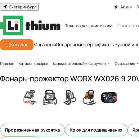
Екатеринбург
Акции
Б
Техника для дома и сада
Каталог
Магазины
Подарочные сертификаты
Ручной ин
Главная
Каталог товаров
Вспомогательный инструмент
Освещение
Фонарь-прожектор WORX WX026.9 20V 
Прорезиненная рукоятка
Крюк для подвешивания
Яр