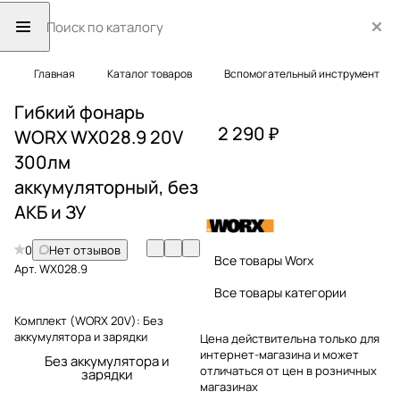
Главная
Каталог товаров
Вспомогательный инструмент
Гибкий фонарь
2 290 ₽
WORX WX028.9 20V
300лм
аккумуляторный, без
АКБ и ЗУ
0
Нет отзывов
Все товары Worx
Арт.
WX028.9
Все товары категории
Комплект (WORX 20V):
Без
аккумулятора и зарядки
Цена действительна только для
интернет-магазина и может
Без аккумулятора и
отличаться от цен в розничных
зарядки
магазинах