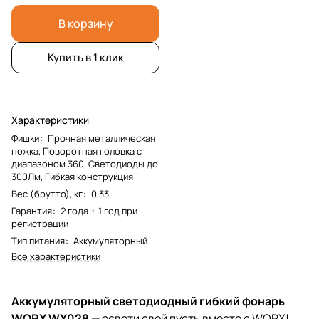
В корзину
Купить в 1 клик
Характеристики
Фишки
:
Прочная металлическая
ножка, Поворотная головка с
диапазоном 360, Светодиоды до
300Лм, Гибкая конструкция
Вес (брутто), кг
:
0.33
Гарантия
:
2 года + 1 год при
регистрации
Тип питания
:
Аккумуляторный
Все характеристики
Аккумуляторный светодиодный гибкий фонарь
WORX WX028
— освети свой пусть вместе с WORX!