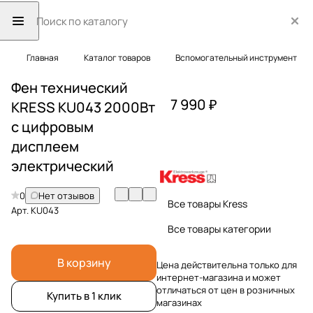
Главная
Каталог товаров
Вспомогательный инструмент
Фен технический
7 990 ₽
KRESS KU043 2000Вт
с цифровым
дисплеем
электрический
0
Нет отзывов
Все товары Kress
Арт.
KU043
Все товары категории
В корзину
Цена действительна только для
интернет-магазина и может
отличаться от цен в розничных
Купить в 1 клик
магазинах