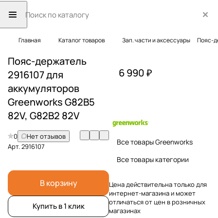
Главная
Каталог товаров
Зап. части и аксессуары
Пояс-д
Пояс-держатель
6 990 ₽
2916107 для
аккумуляторов
Greenworks G82B5
82V, G82B2 82V
0
Нет отзывов
Все товары Greenworks
Арт.
2916107
Все товары категории
В корзину
Цена действительна только для
интернет-магазина и может
отличаться от цен в розничных
Купить в 1 клик
магазинах