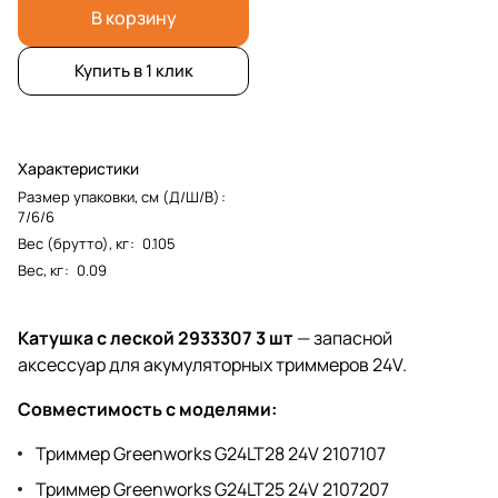
В корзину
Купить в 1 клик
Характеристики
Размер упаковки, см (Д/Ш/В)
:
7/6/6
Вес (брутто), кг
:
0.105
Вес, кг
:
0.09
Катушка с леской 2933307 3 шт
— запасной
аксессуар для акумуляторных триммеров 24V.
Совместимость с моделями:
Триммер Greenworks G24LT28 24V 2107107
Триммер Greenworks G24LT25 24V 2107207