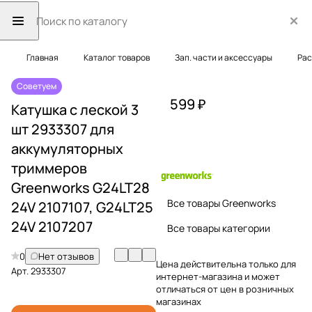
Главная
Каталог товаров
Зап. части и аксессуары
Рас
Советуем
599 ₽
Катушка с леской 3
шт 2933307 для
аккумуляторных
триммеров
Greenworks G24LT28
Все товары Greenworks
24V 2107107, G24LT25
24V 2107207
Все товары категории
0
Нет отзывов
Цена действительна только для
Арт.
2933307
интернет-магазина и может
отличаться от цен в розничных
магазинах