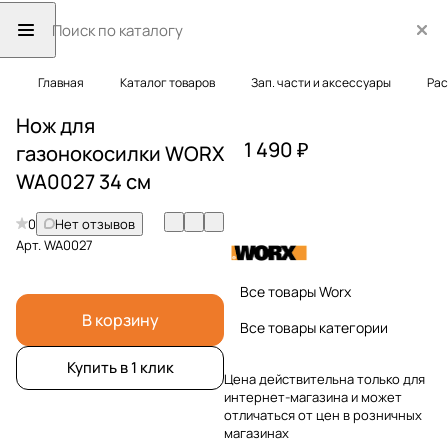
Главная
Каталог товаров
Зап. части и аксессуары
Рас
Нож для
1 490 ₽
газонокосилки WORX
WA0027 34 см
0
Нет отзывов
Арт.
WA0027
Все товары Worx
В корзину
Все товары категории
Купить в 1 клик
Цена действительна только для
интернет-магазина и может
отличаться от цен в розничных
магазинах