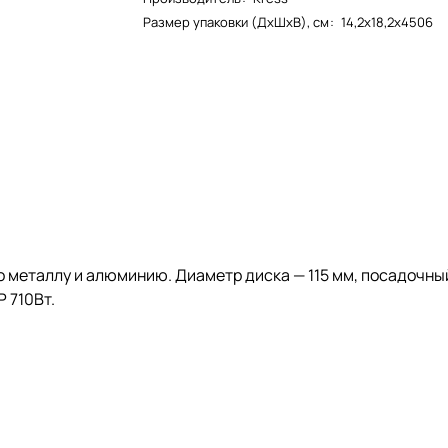
Размер упаковки (ДxШxВ), см
:
14,2x18,2x4506
 металлу и алюминию. Диаметр диска — 115 мм, посадочный 
 710Вт.