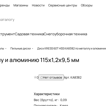
ренды
Магазины
Новости
Сервисные центры
Обзоры
струмент
Садовая техника
Снегоуборочная техника
алы
Пильные диски
Диск KRESS 60T HSS KA8382 по металлу и алюминию
у и алюминию 115х1,2х9,5 мм
0
Нет отзывов
Арт.
KA8382
Характеристики
Вес (брутто), кг
:
0,09
Производитель
:
Kress