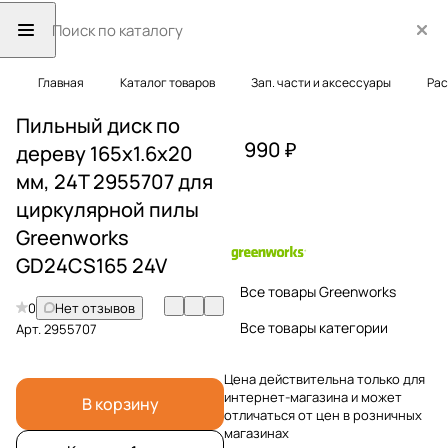
Главная
Каталог товаров
Зап. части и аксессуары
Рас
Пильный диск по
990 ₽
дереву 165x1.6x20
мм, 24T 2955707 для
циркулярной пилы
Greenworks
GD24CS165 24V
Все товары Greenworks
0
Нет отзывов
Все товары категории
Арт.
2955707
Цена действительна только для
интернет-магазина и может
В корзину
отличаться от цен в розничных
магазинах