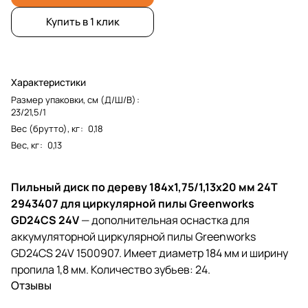
Купить в 1 клик
Характеристики
Размер упаковки, см (Д/Ш/В)
:
23/21,5/1
Вес (брутто), кг
:
0,18
Вес, кг
:
0,13
Пильный диск по дереву 184x1,75/1,13x20 мм 24T
2943407 для циркулярной пилы Greenworks
GD24CS 24V
— дополнительная оснастка для
аккумуляторной циркулярной пилы Greenworks
GD24CS 24V 1500907. Имеет диаметр 184 мм и ширину
пропила 1,8 мм. Количество зубьев: 24.
Отзывы