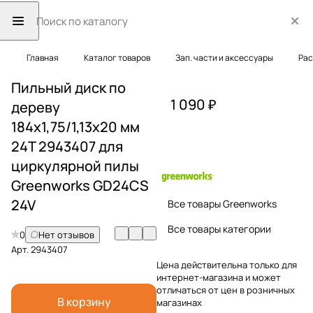
Главная
Каталог товаров
Зап. части и аксессуары
Рас
Пильный диск по
1 090 ₽
дереву
184x1,75/1,13x20 мм
24T 2943407 для
циркулярной пилы
Greenworks GD24CS
24V
Все товары Greenworks
Все товары категории
0
Нет отзывов
Арт.
2943407
Цена действительна только для
интернет-магазина и может
отличаться от цен в розничных
В корзину
магазинах