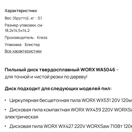
Характеристики
Вес (брутто), кг
:
0.1
Размер упаковки, см
:
18,2х14,5х14,2
Производитель
:
Kress
Упаковка
:
Блистер
Все характеристики
Пильный диск твердосплавный WORX WA5046
–
для точной и чистой резки по дереву!
Диск подходит для следующих моделей пил:
Циркулярная бесщеточная пила WORX WX531 20V 120м
Дисковая пила компактная WORX WX439 220V WORXS
электрическая
Дисковая пила WORX WX427 220V WORXSaw 710Вт 120