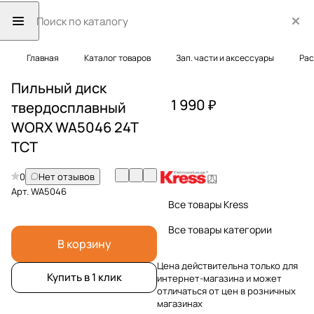
Главная
Каталог товаров
Зап. части и аксессуары
Рас
Пильный диск
1 990 ₽
твердосплавный
WORX WA5046 24T
TCT
0
Нет отзывов
Арт.
WA5046
Все товары Kress
Все товары категории
В корзину
Цена действительна только для
Купить в 1 клик
интернет-магазина и может
отличаться от цен в розничных
магазинах