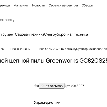
ренды
Магазины
Новости
Сервисные центры
Обзоры
струмент
Садовая техника
Снегоуборочная техника
алы
Пильные шины
Шина 46 см 2948907 для аккумуляторной цепной п
ной цепной пилы Greenworks GC82CS2
0
Нет отзывов
Арт.
2948907
Характеристики