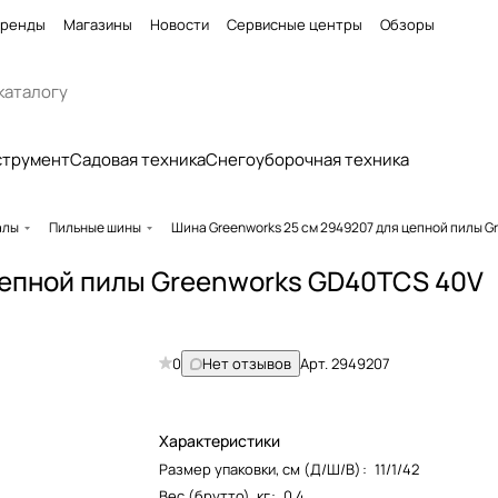
ренды
Магазины
Новости
Сервисные центры
Обзоры
струмент
Садовая техника
Снегоуборочная техника
алы
Пильные шины
Шина Greenworks 25 см 2949207 для цепной пилы G
цепной пилы Greenworks GD40TCS 40V
0
Нет отзывов
Арт.
2949207
Характеристики
Размер упаковки, см (Д/Ш/В)
:
11/1/42
Вес (брутто), кг
:
0.4