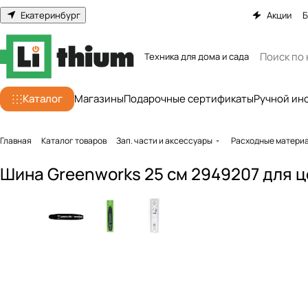
Екатеринбург
Акции
Б
Техника для дома и сада
Каталог
Магазины
Подарочные сертификаты
Ручной ин
Главная
Каталог товаров
Зап. части и аксессуары
Расходные матери
Шина Greenworks 25 см 2949207 для 