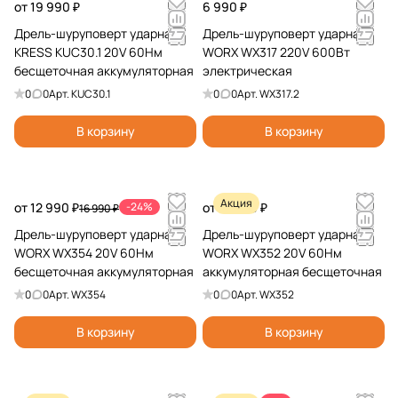
от 19 990 ₽
6 990 ₽
Дрель-шуруповерт ударная
Дрель-шуруповерт ударная
KRESS KUC30.1 20V 60Нм
WORX WX317 220V 600Вт
бесщеточная аккумуляторная
электрическая
0
0
Арт.
KUC30.1
0
0
Арт.
WX317.2
В корзину
В корзину
Акция
от 12 990 ₽
-24%
от 12 990 ₽
16 990 ₽
Дрель-шуруповерт ударная
Дрель-шуруповерт ударная
WORX WX354 20V 60Нм
WORX WX352 20V 60Нм
бесщеточная аккумуляторная
аккумуляторная бесщеточная
0
0
Арт.
WX354
0
0
Арт.
WX352
В корзину
В корзину