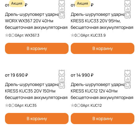
Акция
Акция
от 16 790 ₽
от 15 990 ₽
Дрель-шуруповерт ударная
Дрель-шуруповерт ударная
WORX WX367 20V 40Нм
KRESS KUC33 20V 95Нм,
бесщеточная аккумуляторная
бесщеточная аккумуляторная
0
0
Арт.
WX367.3
0
0
Арт.
KUC33.9
В корзину
В корзину
от 19 690 ₽
от 14 990 ₽
Дрель-шуруповерт ударная
Дрель-шуруповерт ударная
KRESS KUC35 20V 150Нм
KRESS KUC12 12V 40Нм
бесщеточная аккумуляторная
бесщеточная аккумуляторная
0
0
Арт.
KUC35
0
0
Арт.
KUC12
В корзину
В корзину