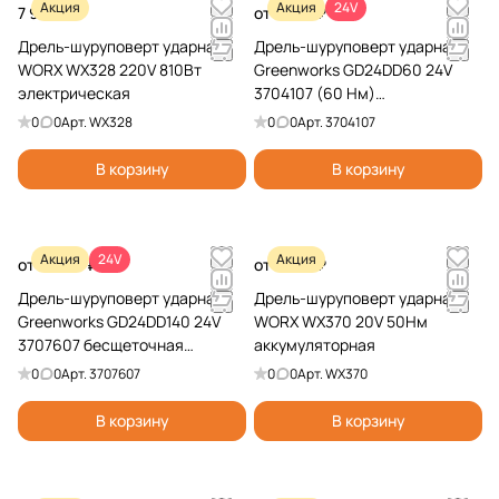
Акция
Акция
24V
7 990 ₽
от 7 490 ₽
Дрель-шуруповерт ударная
Дрель-шуруповерт ударная
WORX WX328 220V 810Вт
Greenworks GD24DD60 24V
электрическая
3704107 (60 Нм)
аккумуляторная бесщеточная
0
0
Арт.
WX328
0
0
Арт.
3704107
В корзину
В корзину
Акция
24V
Акция
от 11 990 ₽
от 5 790 ₽
Дрель-шуруповерт ударная
Дрель-шуруповерт ударная
Greenworks GD24DD140 24V
WORX WX370 20V 50Нм
3707607 бесщеточная
аккумуляторная
аккумуляторная
0
0
Арт.
3707607
0
0
Арт.
WX370
В корзину
В корзину