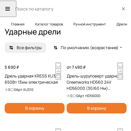
Главная
Каталог товаров
Ручной инструмент
Дрели
Ударные дрели
Все фильтры
По умолчанию (возрастание)
5 690 ₽
от 7 490 ₽
Дрель ударная KRESS KU310
Дрель-шуруповерт ударная
650Вт 13мм электрическая
Greenworks HD560 24V
HD56000 (30/60 Нм)
0
0
Арт.
KU310
бесщеточная аккумуляторная
0
0
Арт.
HD56000
В корзину
В корзину