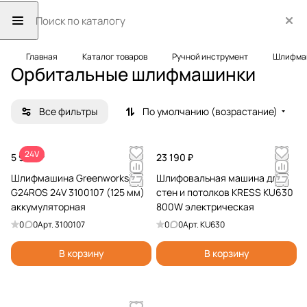
Главная
Каталог товаров
Ручной инструмент
Шлифма
Орбитальные шлифмашинки
Все фильтры
По умолчанию (возрастание)
24V
5 990 ₽
23 190 ₽
Шлифмашина Greenworks
Шлифовальная машина для
G24ROS 24V 3100107 (125 мм)
стен и потолков KRESS KU630
аккумуляторная
800W электрическая
0
0
Арт.
3100107
0
0
Арт.
KU630
В корзину
В корзину