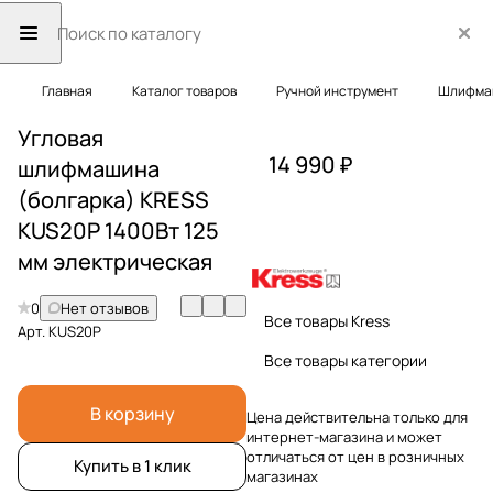
Главная
Каталог товаров
Ручной инструмент
Шлифма
Угловая
14 990 ₽
шлифмашина
(болгарка) KRESS
KUS20P 1400Вт 125
мм электрическая
0
Нет отзывов
Все товары Kress
Арт.
KUS20P
Все товары категории
В корзину
Цена действительна только для
интернет-магазина и может
отличаться от цен в розничных
Купить в 1 клик
магазинах