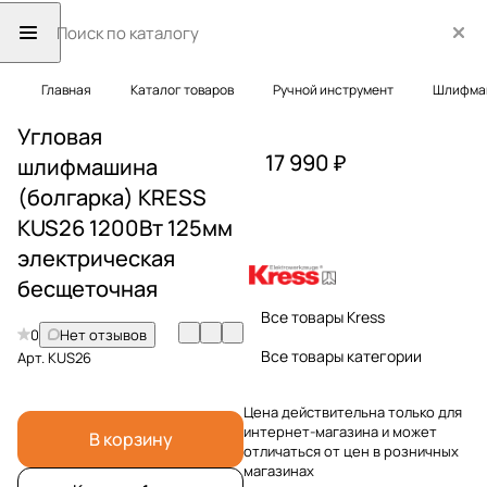
Главная
Каталог товаров
Ручной инструмент
Шлифма
Угловая
17 990 ₽
шлифмашина
(болгарка) KRESS
KUS26 1200Вт 125мм
электрическая
бесщеточная
Все товары Kress
0
Нет отзывов
Все товары категории
Арт.
KUS26
Цена действительна только для
интернет-магазина и может
В корзину
отличаться от цен в розничных
магазинах