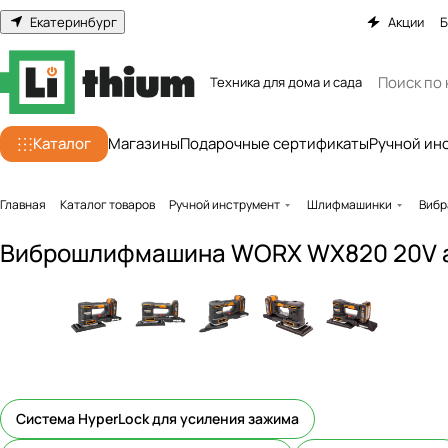
Екатеринбург
Акции
Б
Техника для дома и сада
Каталог
Магазины
Подарочные сертификаты
Ручной ин
Главная
Каталог товаров
Ручной инструмент
Шлифмашинки
Вибр
Виброшлифмашина WORX WX820 20V акк
Система HyperLock для усиления зажима