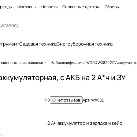
ренды
Магазины
Новости
Сервисные центры
Обзоры
струмент
Садовая техника
Снегоуборочная техника
ационные шлифмашинки
Виброшлифмашина WORX WX820 20V аккумулят
умуляторная, с АКБ на 2 А*ч и ЗУ
0
Нет отзывов
Арт.
WX820
2 Ач аккумулятор и зарядка и кейс