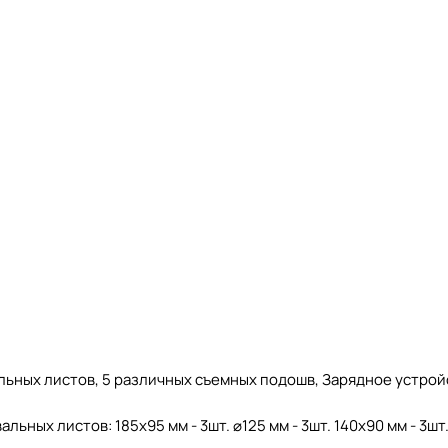
фовальных листов, 5 различных съемных подошв, Зарядное уст
ых листов: 185х95 мм - 3шт. ⌀125 мм - 3шт. 140х90 мм - 3шт. 1