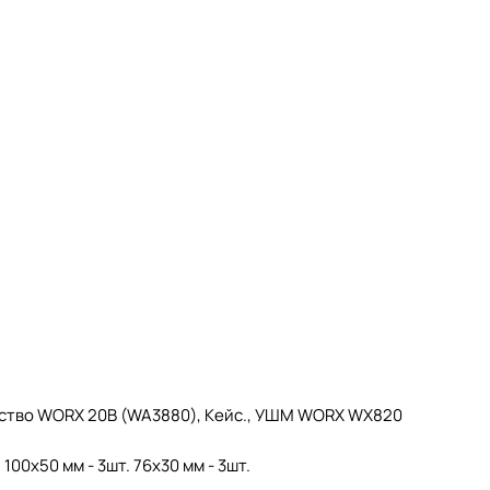
ройство WORX 20В (WA3880), Кейс., УШМ WORX WX820
00х50 мм - 3шт. 76х30 мм - 3шт.