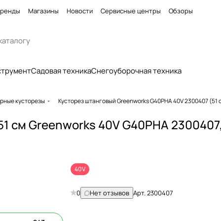
ренды
Магазины
Новости
Сервисные центры
Обзоры
струмент
Садовая техника
Снегоуборочная техника
рные кусторезы
Кусторез штанговый Greenworks G40PHA 40V 2300407 (51 
51 см Greenworks 40V G40PHA 2300407
40V
0
Нет отзывов
Арт.
2300407