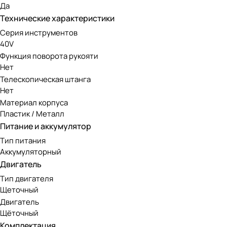
К преимуществу этого штангового кустореза-высотореза м
Да
земле и работать кусторезом с выдвижной штангой будет 
Технические характеристики
Серия инструментов
Для еще более безопасной работы кусторез оснащён предо
40V
Двигатель имеет защиту от перегрузки повышает надежнос
Функция поворота рукояти
более компактными и удобными транспортировку и хранен
Нет
Телескопическая штанга
Аккумуляторная линейка Greenwo
Нет
Материал корпуса
Пластик / Металл
Модель работает от аккумуляторов 40V, совместимых со в
Питание и аккумулятор
инструменты для большинства видов садовых работ.
Тип питания
Аккумуляторный
Двигатель
Тип двигателя
Щеточный
Двигатель
Щёточный
Комплектация