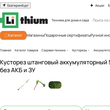
Екатеринбург
Акции
Б
Техника для дома и сада
Каталог
Магазины
Подарочные сертификаты
Ручной ин
Главная
Каталог товаров
Садовая техника
Кусторезы
Аккумулято
Кусторез штанговый аккумуляторный 
без АКБ и ЗУ