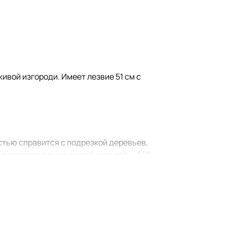
живой изгороди. Имеет лезвие 51 см с
стью справится с подрезкой деревьев,
 кустореза с выдвинутой штангой — 240
ки и деревья со всех сторон. Лезвие
ономичным дизайном рукоятки с упором в