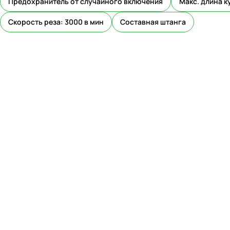
Предохранитель от случайного включения
Макс. длина к
Скорость реза: 3000 в мин
Составная штанга