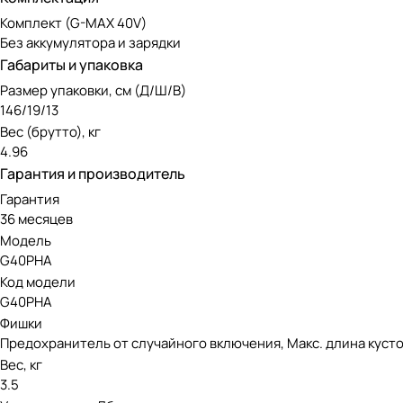
Комплект (G-MAX 40V)
Без аккумулятора и зарядки
Габариты и упаковка
Размер упаковки, см (Д/Ш/В)
146/19/13
Вес (брутто), кг
4.96
Гарантия и производитель
Гарантия
36 месяцев
Модель
G40PHA
Код модели
G40PHA
Фишки
Предохранитель от случайного включения, Макс. длина кустор
Вес, кг
3.5