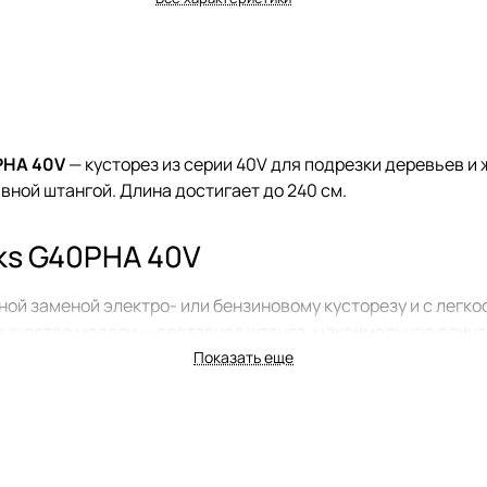
PHA 40V
— кусторез из серии 40V для подрезки деревьев и 
вной штангой. Длина достигает до 240 см.
ks G40PHA 40V
ой заменой электро- или бензиновому кусторезу и с легко
мущество модели — составная штанга, максимальная длина
ложениями, что позволяет качественно подрезать кустарни
Показать еще
мм.
гким весом, низким уровнем шума и вибрации, а также эрг