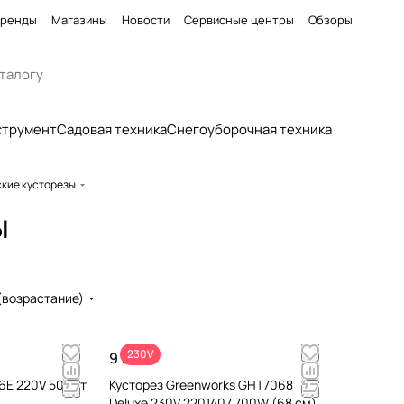
ренды
Магазины
Новости
Сервисные центры
Обзоры
струмент
Садовая техника
Снегоуборочная техника
кие кусторезы
ы
(возрастание)
230V
9 990 ₽
6E 220V 500Вт
Кусторез Greenworks GHT7068
Deluxe 230V 2201407 700W (68 см)