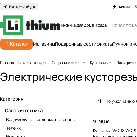
Екатеринбург
Акции
Б
Техника для дома и сада
Каталог
Магазины
Подарочные сертификаты
Ручной ин
Главная
Каталог товаров
Садовая техника
Кусторезы
Электричес
Электрические кусторез
Категория
По умолчанию 
Садовая техника
Воздуходувы и садовые пылесосы
9 190 ₽
Тележки
Кусторез WORX WG21
Ножницы
55 см электрический