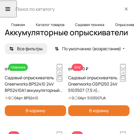
Главная
Каталог товаров
Садовая техника
Опрыскива
Аккумуляторные опрыскиватели
Все фильтры
По умолчанию (возрастание)
Новинка
24V
от 7 990 ₽
от 8 990 ₽
Садовый опрыскиватель
Садовый опрыскиватель
Greenworks BPS2410 24V
Greenworks GSP1250 24V
BPS2410A1 аккумуляторный
5103507 (7,5 л)
(10л)
аккумуляторный
0
0
Арт.
BPS2410
0
0
Арт.
5103507UA
В корзину
В корзину