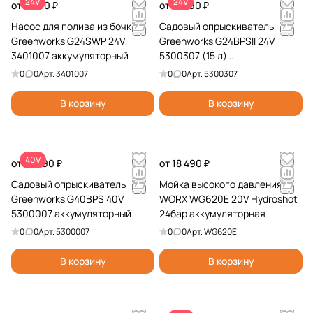
24V
24V
от 8 990 ₽
от 11 990 ₽
Насос для полива из бочки
Садовый опрыскиватель
Greenworks G24SWP 24V
Greenworks G24BPSII 24V
3401007 аккумуляторный
5300307 (15 л)
аккумуляторный
0
0
Арт.
3401007
0
0
Арт.
5300307
В корзину
В корзину
40V
от 12 990 ₽
от 18 490 ₽
Садовый опрыскиватель
Мойка высокого давления
Greenworks G40BPS 40V
WORX WG620E 20V Hydroshot
5300007 аккумуляторный
24бар аккумуляторная
0
0
Арт.
5300007
0
0
Арт.
WG620E
В корзину
В корзину