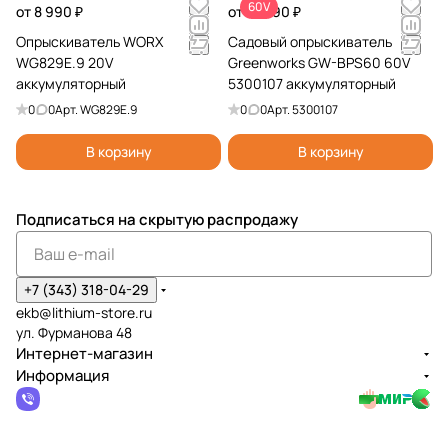
60V
от 8 990 ₽
от 14 990 ₽
Опрыскиватель WORX
Садовый опрыскиватель
WG829E.9 20V
Greenworks GW-BPS60 60V
аккумуляторный
5300107 аккумуляторный
0
0
Арт.
WG829E.9
0
0
Арт.
5300107
В корзину
В корзину
Подписаться
на скрытую распродажу
+7 (343) 318-04-29
ekb@lithium-store.ru
ул. Фурманова 48
Интернет-магазин
Информация